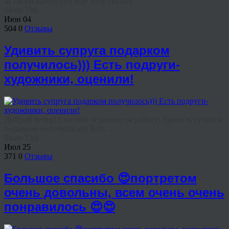
за такую красоту) и ещё хочу сказать ...
Share This
Июн
04
504
0
Отзывы
Удивить супруга подарком
получилось))) Есть подруги-
художники, оценили!
Добрый вечер! Спасибо огромное за работу! Удивить супруга
подарком получилось))) Есть ...
Share This
Июл
25
371
0
Отзывы
Большое спасибо 😍портретом
очень довольны, всем очень очень
понравилось 😍😍