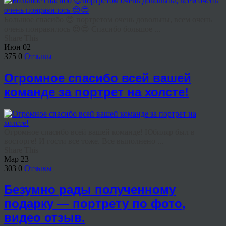
Большое спасибо 😍 портретом очень довольны, всем очень
очень понравилось 😍😍 Спасибо большое ...
Share This
Июн
02
375
0
Отзывы
Огромное спасибо всей вашей
команде за портрет на холсте!
Огромное спасибо всей вашей команде! Юбиляр был в
восторге! И гости все тоже. Все выполнено ...
Share This
Мар
23
303
0
Отзывы
Безумно рады полученному
подарку — портрету по фото,
видео отзыв.