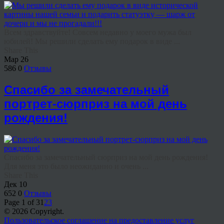
Всем здравствуйте! Совсем недавно у моего мужа был
юбилей! Мы решили сделать ему подарок в виде ...
Share This
Мар
26
586
0
Отзывы
Спасибо за замечательный
портрет-сюрприз на мой день
рождения!
Спасибо за замечательный сюрприз на мой день рождения!
Для меня это было неожиданно и очень ...
Share This
Дек
10
652
0
Отзывы
Page 1 of 3
1
2
3
© 2026 Copyright.
Пользовательское соглашение на предоставление услуг