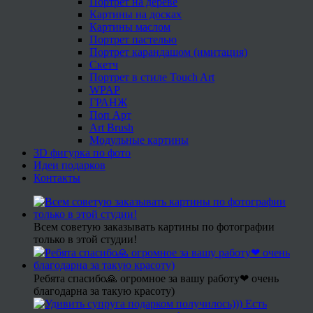
Портрет на дереве
Картины на досках
Картины маслом
Портрет пастелью
Портрет карандашом (имитация)
Скетч
Портрет в стиле Touch Art
WPAP
ГРАНЖ
Поп Арт
Art Brush
Модульные картины
3D фигурка по фото
Идеи подарков
Контакты
Всем советую заказывать картины по фотографии
только в этой студии!
Ребята спасибо🙏 огромное за вашу работу❤ очень
благодарна за такую красоту)