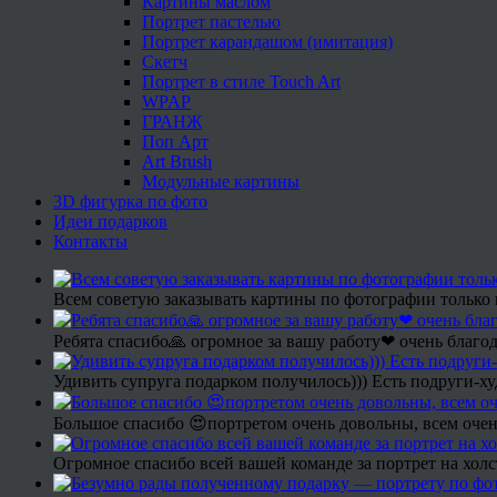
Картины маслом
Портрет пастелью
Портрет карандашом (имитация)
Скетч
Портрет в стиле Touch Art
WPAP
ГРАНЖ
Поп Арт
Art Brush
Модульные картины
3D фигурка по фото
Идеи подарков
Контакты
Всем советую заказывать картины по фотографии только 
Ребята спасибо🙏 огромное за вашу работу❤ очень благод
Удивить супруга подарком получилось))) Есть подруги-х
Большое спасибо 😍портретом очень довольны, всем очен
Огромное спасибо всей вашей команде за портрет на холс