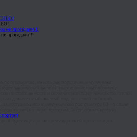
ИБО!
не прогадали!!!
исок
праздников
,
на
которые
порядочным
мужчинам
м
будет
заключаться
ваше
внимание
любимому
человеку
.
реты
не
стоит
на
месте
и
сегодня
существует
множество
стилей
с
,
вы
сделаете
незабываемый
подарок
своей
любимой
.
распространенного
в
американской
рок
культуре
80
—
х
годов
всегда
готовых
к
экспериментам
.
Естественная
красота
торый
будет
ещё
долгое
время
дарить
ей
яркие
эмоции
.