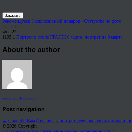
Заказать
Рекомендуем: Эксклюзивный подарок - Статуэтка по фото.
Share This
Фев
27
1195
1
Портрет в стиле ГРАНЖ
8 марта
,
портрет на 8 марта
About the author
View all articles by rauffri
Post navigation
←
Спасибо Вам большое за портрет, девушке очень понравило
© 2026 Copyright.
Пользовательское соглашение на предоставление услуг