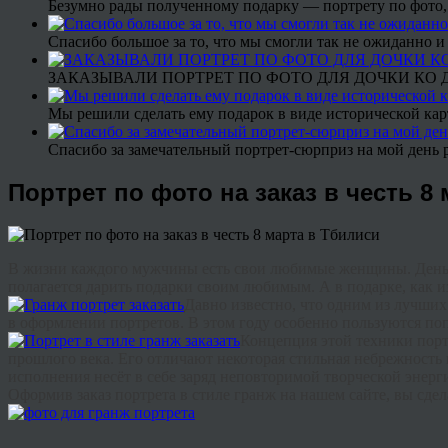
Безумно рады полученному подарку — портрету по фото,
Спасибо большое за то, что мы смогли так не ожиданно
ЗАКАЗЫВАЛИ ПОРТРЕТ ПО ФОТО ДЛЯ ДОЧКИ КО ДН
Мы решили сделать ему подарок в виде исторической кар
Спасибо за замечательный портрет-сюрприз на мой день 
Портрет по фото на заказ в честь 8
В
жизни
каждого
мужчины
есть
свои
любимые
женщины
.
Ден
полагается
дарить
подарки
своим
любимым
.
А
в
подарке
,
как
и
Давно
известно
,
что
одним
из
лучших
в
оформлении
портретов
.
В
этом
году
особенно
пользуются
по
Концепция
этой
техники
порт
прошлого
века
.
Его
отличают
некоторая
стильная
небрежность
исполнения
несёт
в
себе
заряд
неповторимой
творческой
энерг
Оформив
заказ
портрета
в
стиле
гранж
на
нашем
сайте
,
вы
сдел