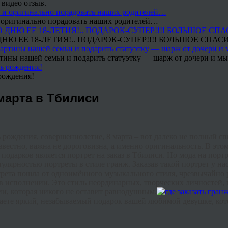
 видео отзыв.
 и оригинально порадовать наших родителей…
Ю ЕЕ 18-ЛЕТИЯ!.. ПОДАРОК-СУПЕР!!!! БОЛЬШОЕ СПАС
тины нашей семьи и подарить статуэтку — шарж от дочери и мы 
рождения!
 марта в Тбилиси
ь
рождения
,
совершеннолетие
,
8
марта
–
вот
далеко
не
полный
сп
звестно
,
важна
не
дороговизна
,
а
именно
оригинальность
.
В
это
подарков
является
портрет на заказ в Тбилиси
.
Но
мода
на
порт
пулярностью
портреты
в
стиле
гранж
.
Заказав
такой
портрет
у
на
рета
пошла
от
одноимённого
музыкального
стиля
,
чрезвычайно
в
исполнении
.
Это
стиль
неординарных
,
творческих
личностей
,
ии
,
которая
никого
не
оставит
равнодушным
.
аете
яркий
,
незабываемый
подарок
вашей
любимой
девушке
,
ко